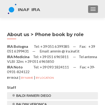
TOGGL
About us > Phone book by role
IRA Bologna
Tel: +39 051 6399385 —
Fax: +39
051 6399431 — Email: ammin @ ira.inaf.it
IRA Medicina
Tel: +39 051 6965811 —
Tel antenna
VLBI 32m: +39 051 6965850
IRA Noto
Tel: +39 093 1824111 —
Fax: +39-
0931-824122
|
|
BY ROLE
BY NAME
BY LOCATION
Staff
BALDI RANIERI DIEGO
BALDINI VERONICA