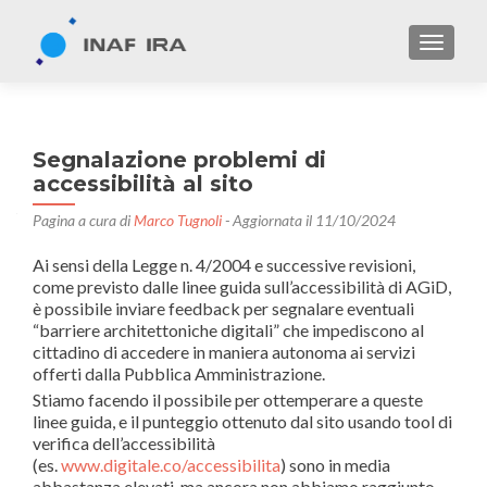
TOGGL
Segnalazione problemi di
accessibilità al sito
Pagina a cura di
Marco Tugnoli
- Aggiornata il 11/10/2024
Ai sensi della Legge n. 4/2004 e successive revisioni,
come previsto dalle linee guida sull’accessibilità di AGiD,
è possibile inviare feedback per segnalare eventuali
“barriere architettoniche digitali” che impediscono al
cittadino di accedere in maniera autonoma ai servizi
offerti dalla Pubblica Amministrazione.
Stiamo facendo il possibile per ottemperare a queste
linee guida, e il punteggio ottenuto dal sito usando tool di
verifica dell’accessibilità
(es.
www.digitale.co/accessibilita
) sono in media
abbastanza elevati, ma ancora non abbiamo raggiunto