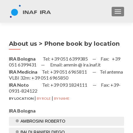
TOGGL
About us > Phone book by location
IRA Bologna
Tel: +39 051 6399385 —
Fax: +39
051 6399431 — Email: ammin @ ira.inaf.it
IRA Medicina
Tel: +39 051 6965811 —
Tel antenna
VLBI 32m: +39 051 6965850
IRA Noto
Tel: +39 093 1824111 —
Fax: +39-
0931-824122
|
|
BY LOCATION
BY ROLE
BY NAME
IRA Bologna
AMBROSINI ROBERTO
BALDI RANIERI DIEGO