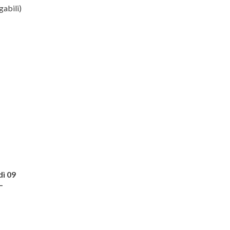
abili)
ì 09
–