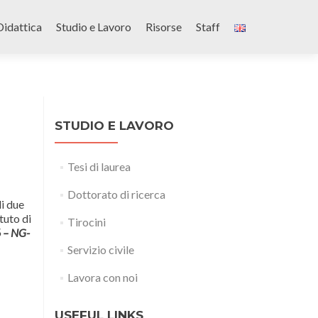
Didattica
Studio e Lavoro
Risorse
Staff
STUDIO E LAVORO
Tesi di laurea
Dottorato di ricerca
i due
ituto di
Tirocini
 – NG-
Servizio civile
Lavora con noi
USEFUL LINKS