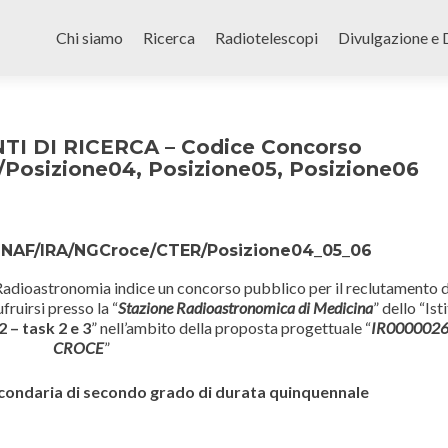
Skip
to
Chi siamo
Ricerca
Radiotelescopi
Divulgazione e 
content
I DI RICERCA – Codice Concorso
osizione04, Posizione05, Posizione06
/INAF/IRA/NGCroce/CTER/Posizione04_05_06
i Radioastronomia
indice
un concorso pubblico per il
reclutamento d
fruirsi presso la “
Stazione Radioastronomica di Medicina
” dello “Ist
 – task 2 e 3
” nell’ambito della proposta progettuale “
IR0000026
CROCE
”
econdaria di secondo grado di durata quinquennale