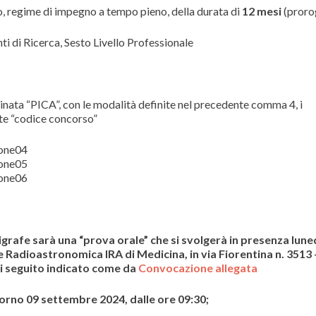
 regime di impegno a tempo pieno, della durata di
12 mesi
(prorog
i di Ricerca, Sesto Livello Professionale
t
nata “PICA”, con le modalità definite nel precedente comma 4, i
nte “codice concorso”
one04
one05
one06
grafe sarà una “prova orale” che si svolgerà in presenza luned
 Radioastronomica IRA di Medicina, in via Fiorentina n. 3513 
di seguito indicato come da
Convocazione allegata
no 09 settembre 2024, dalle ore 09:30;