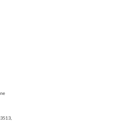
one
a 3513,