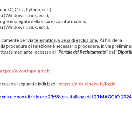
ne (C, C++, Python, ecc.);
si (Windows, Linux, ecc.);
ogie impiegate nella sicurezza informatica;
si (Windows, Linux, ecc.).
icamente per via
telematica, a pena di esclusione.
Ai fini della
a procedura di selezione è necessario procedere, in via preliminar
ettuata mediante l’accesso al “
Portale del Reclutamento
” del “
Dipart
https://www.inpa.gov.it
ccesso al seguente indirizzo:
https://pica.cineca.it/login
:
entro e non oltre le ore
23:59
(ora italiana) del
23 MAGGIO 2024