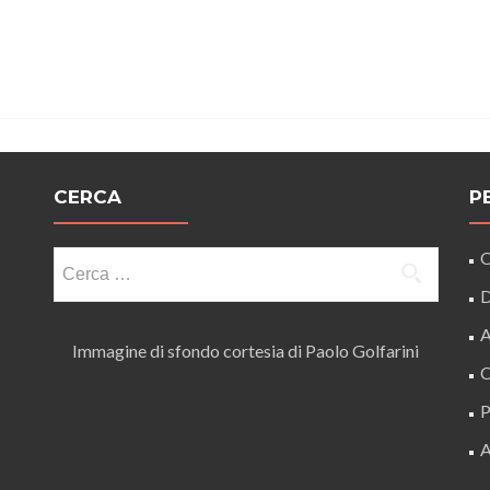
CERCA
P
Ricerca
O
per:
D
A
Immagine di sfondo cortesia di Paolo Golfarini
C
P
A