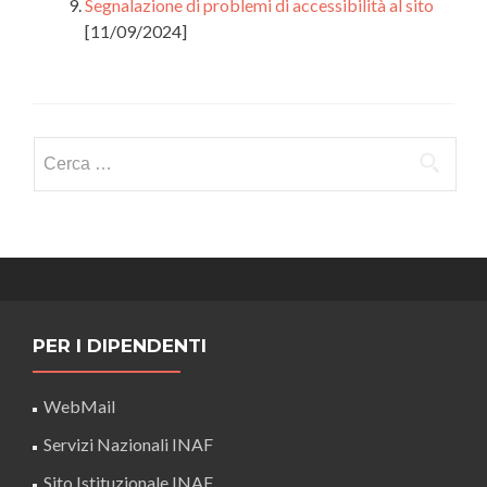
Segnalazione di problemi di accessibilità al sito
[11/09/2024]
Ricerca
per:
PER I DIPENDENTI
WebMail
Servizi Nazionali INAF
Sito Istituzionale INAF