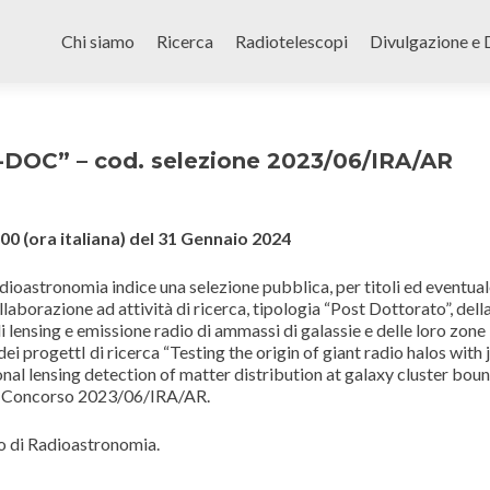
Skip
to
Chi siamo
Ricerca
Radiotelescopi
Divulgazione e 
content
DOC” – cod. selezione 2023/06/IRA/AR
:00
(ora italiana) del 31 Gennaio
2024
Radioastronomia
indice
una selezione pubblica
, per titoli ed eventua
laborazione ad attività di ricerca, tipologia “Post Dottorato”, dell
di lensing e emissione radio di ammassi di galassie e delle loro zone
dei progettI di ricerca “Testing the origin of giant radio halos with 
lensing detection of matter distribution at galaxy cluster boun
 Concorso 2023/06/IRA/AR.
to di Radioastronomia.