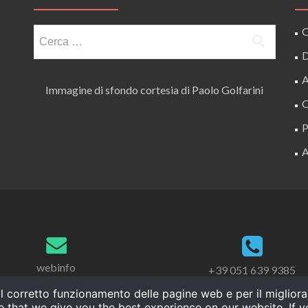
Ricerca
O
per:
D
A
Immagine di sfondo cortesia di Paolo Golfarini
C
P
A
webinfo
+39 051 639 9385
r il corretto funzionamento delle pagine web e per il miglio
e that we give you the best experience on our website. If yo