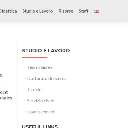
Didattica
Studio e Lavoro
Risorse
Staff
STUDIO E LAVORO
Tesi di laurea
le
Dottorato di ricerca
a
Tirocini
joint
daries
Servizio civile
Lavora con noi
USEFUL LINKS