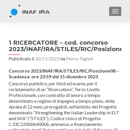
TOGGL
1 RICERCATORE – cod. concorso
2023/INAF/IRA/STILES/RIC/Posizione0
Pubblicato il
30/11/2023
da
Marco Tugnoli
Concorso 2023/INAF/IRA/STILES/RIC/Posizione08 –
Scadenza: ore 23:59 del 15 dicembre 2023
Concorso pubblico, per titoli ed esame, per il
reclutamento di un “Ricercatore”, Terzo Livello
Professionale, con contratto di lavoro a tempo
determinato e regime di impegno a tempo pieno, della
durata di 12 mesi, prorogabili, nell’ambito del Progetto
denominato “Strengthening the Italian Leadership in ELT
and SKA” (“STILES”), Codice Unico di Progetto
C33C22000640006, ammesso a finanziamento
nell’ambito degli “Interventi” previsti dalla “Missione 4”,