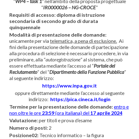
“
WP4 – task 1
” nell’ambito della proposta progettuale
“
IR0000026 – NG-CROCE
”
Requisiti di accesso:
diploma di istruzione
secondaria di secondo grado di durata
quinquennale
Modalità di presentazione delle domande:
unicamente per via
telematica, a pena di esclusione.
Ai
fini della presentazione delle domande di partecipazione
alla procedura di selezione è necessario procedere, in via
preliminare, alla “
autoregistrazione
” al sistema, che può
essere effettuata mediante l’accesso al “
Portale del
Reclutamento
” del “
Dipartimento della Funzione Pubblica
”
al seguente indirizzo:
https://www.inpa.gov.it
oppure direttamente mediante l’accesso al seguente
indirizzo:
https://pica.cineca.it/login
Termine per la presentazione delle domande:
entro e
non oltre le ore
23:59
(ora italiana) del
17 aprile 2024
Valutazione:
per titoli e prova d’esame
Numero di posti:
2
Posizione02:
Tecnico informatico – la figura