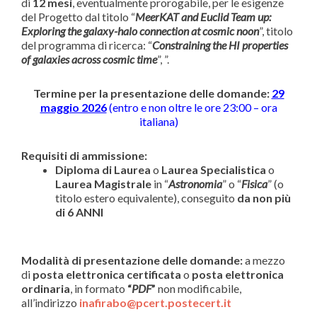
di
12 mesi
, eventualmente prorogabile, per le esigenze
del Progetto dal titolo “
MeerKAT and Euclid Team up:
Exploring the galaxy-halo connection at cosmic noon
”, titolo
del programma di ricerca: “
Constraining the HI properties
of galaxies across cosmic time
”, ”.
Termine per la presentazione delle domande:
29
maggio 2026
(entro e non oltre le ore 23:00 – ora
italiana)
Requisiti di ammissione:
Diploma di Laurea
o
Laurea Specialistica
o
Laurea Magistrale
in “
Astronomia
” o “
Fisica
” (o
titolo estero equivalente), conseguito
da non più
di 6 ANNI
Modalità di presentazione delle domande:
a mezzo
di
posta elettronica certificata
o
posta elettronica
ordinaria
, in formato
“
PDF
”
non modificabile,
all’indirizzo
inafirabo@pcert.postecert.it