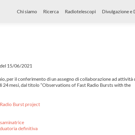
Skip
to
Chi siamo
Ricerca
Radiotelescopi
Divulgazione e 
content
 del 15/06/2021
io, per il conferimento di un assegno di collaborazione ad attività 
di 24 mesi, dal titolo “Observations of Fast Radio Bursts with the
adio Burst project
saminatrice
uatoria definitiva