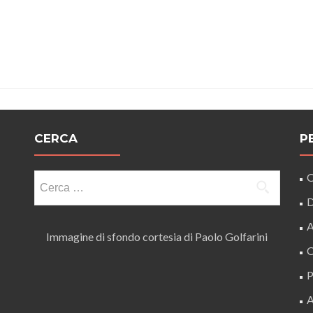
CERCA
P
Ricerca
O
per:
D
A
Immagine di sfondo cortesia di Paolo Golfarini
C
P
A