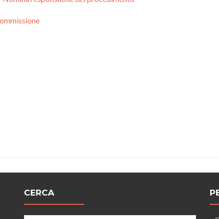
ommissione
CERCA
P