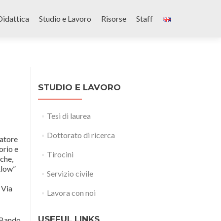
Didattica
Studio e Lavoro
Risorse
Staff
STUDIO E LAVORO
Tesi di laurea
Dottorato di ricerca
ratore
orio e
Tirocini
iche,
Alow”
Servizio civile
 Via
Lavora con noi
USEFUL LINKS
 “Bando