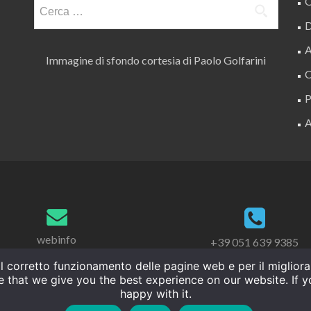
Ricerca
O
per:
D
A
Immagine di sfondo cortesia di Paolo Golfarini
C
P
A
webinfo
+39 051 639 9385
r il corretto funzionamento delle pagine web e per il miglio
e that we give you the best experience on our website. If yo
happy with it.