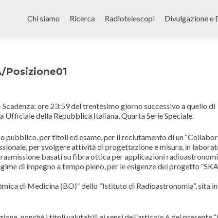
Skip
to
Chi siamo
Ricerca
Radiotelescopi
Divulgazione e 
content
/Posizione01
denza: ore 23:59 del trentesimo giorno successivo a quello di
a Ufficiale della Repubblica Italiana, Quarta Serie Speciale.
so pubblico, per titoli ed esame, per il reclutamento di un “Collabo
ssionale, per svolgere attività di progettazione e misura, in laborat
 trasmissione basati su fibra ottica per applicazioni radioastronom
egime di impegno a tempo pieno, per le esigenze del progetto “SK
omica di Medicina (BO)” dello “Istituto di Radioastronomia”, sita in
ne, nonché i titoli valutabili ai sensi dell’articolo 6 del presente