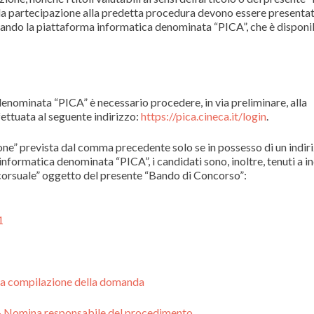
della partecipazione alla predetta procedura devono essere presentati
izzando la piattaforma informatica denominata “PICA”, che è disponib
 denominata “PICA” è necessario procedere, in via preliminare, alla
fettuata al seguente indirizzo:
https://pica.cineca.it/login
.
one” prevista dal comma precedente solo se in possesso di un indiri
informatica denominata “PICA”, i candidati sono, inoltre, tenuti a i
ncorsuale” oggetto del presente “Bando di Concorso”:
1
 compilazione della domanda
omina responsabile del procedimento