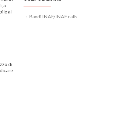
, a
ile al
Bandi INAF/INAF calls
zzo di
ndicare