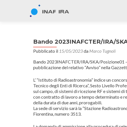
Bando 2023INAFCTER/IRA/SKA
Pubblicato il
15/05/2023
da
Marco Tugnoli
Bando 2023INAFCTER/IRA/SKA/Posizione01 – Sca
pubblicazione del relativo “Avviso” nella Gazzett
L’ “Istituto di Radioastronomia” indice un concor
Tecnico degli Enti di Ricerca”, Sesto Livello Profe
sul campo, di sistemi di ricezione RF e sistemi di
con contratto di lavoro a tempo determinato e r
della durata di due anni, prorogabili.
La sede di servizio sarà la “Stazione Radioastron
Fiorentina, numero 3513.
La domanda di ammissione alla procedura di selezio