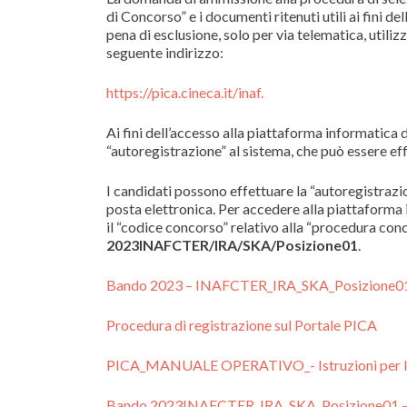
di Concorso” e i documenti ritenuti utili ai fini 
pena di esclusione, solo per via telematica, util
seguente indirizzo:
https://pica.cineca.it/inaf.
Ai fini dell’accesso alla piattaforma informatica
“autoregistrazione” al sistema, che può essere ef
I candidati possono effettuare la “autoregistrazi
posta elettronica. Per accedere alla piattaforma 
il “codice concorso” relativo alla “procedura co
2023INAFCTER/IRA/SKA/Posizione01
.
Bando 2023 – INAFCTER_IRA_SKA_Posizione0
Procedura di registrazione sul Portale PICA
PICA_MANUALE OPERATIVO_- Istruzioni per la
Bando 2023INAFCTER_IRA_SKA_Posizione01 – N