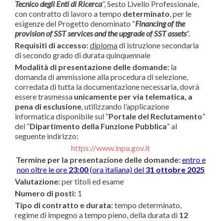
Tecnico degli Enti di Ricerca
”, Sesto Livello Professionale,
con contratto di lavoro a tempo
determinato
, per le
esigenze del Progetto denominato “
Financing of the
provision of SST services and the upgrade of SST assets
”.
Requisiti di accesso:
diploma
di istruzione secondaria
di secondo grado di durata quinquennale
Modalità di presentazione delle domande:
la
domanda di ammissione alla procedura di selezione,
corredata di tutta la documentazione necessaria, dovrà
essere trasmessa
unicamente per via telematica, a
pena di esclusione
, utilizzando l’applicazione
informatica disponibile sul “
Portale del Reclutamento
”
del “
Dipartimento della Funzione Pubblica
” al
seguente indirizzo:
https://www.inpa.gov.it
Termine per la presentazione delle domande:
entro e
non oltre le ore
23:00
(ora italiana) del
31 ottobre 2025
Valutazione:
per titoli ed esame
Numero di posti:
1
Tipo di contratto e durata:
tempo determinato,
regime di impegno a tempo pieno, della durata di
12