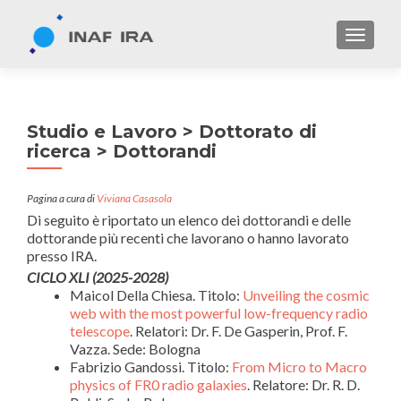
TOGGL
Studio e Lavoro > Dottorato di
ricerca > Dottorandi
Pagina a cura di
Viviana Casasola
Di seguito è riportato un elenco dei dottorandi e delle
dottorande più recenti che lavorano o hanno lavorato
presso IRA.
CICLO XLI (2025-2028)
Maicol Della Chiesa. Titolo:
Unveiling the cosmic
web with the most powerful low-frequency radio
telescope
. Relatori: Dr. F. De Gasperin, Prof. F.
Vazza. Sede: Bologna
Fabrizio Gandossi.
Titolo:
From Micro to Macro
physics of FR0 radio galaxies
. Relatore: Dr. R. D.