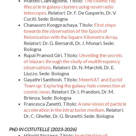
Matteo Cianfaglione.
Titolo:
The cosmic ray
lifecycle in galaxy clusters using novel radio
telescopes
. Relatori: Dr. F. De Gasperin, Dr. V.
Cuciti. Sede: Bologna
Chanasorn Kongprachaya.
Titolo:
First steps
towards the observation of the Epoch of
Reionization with the Square Kilometre Array
.
Relatori: Dr. G. Bernardi, Dr. J. Monari. Sede:
Bologna
Rupal Pramod Giri. Titolo:
Unveiling the secrets
of blazars through the study of multifrequency
observations
. Relatori: Dr. N. Marchili, Dr. E.
Liuzzo. Sede: Bologna
Gayathri Santhosh. Titolo:
MeerKAT and Euclid
Team up: Exploring the galaxy-halo connection at
cosmic noon
. Relatori: Dr. I. Prandoni, Dr. M.
Brienza. Sede: Bologna
Francesca Zanetti. Titolo:
A new vision of particle
acceleration in the intracluster medium
. Relatori:
Dr. C. Gheller, Dr. G. Brunetti. Sede: Bologna
PhD IN COTUTELLE (2023-2026)
Hitoshi Nozawa. Titolo:
Investigation of