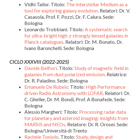
Vidhi Tailor.
Titolo:
The Interstellar Medium as a
tool for exploring galaxy evolution
. Relatori: Dr. V.
Casasola, Prof. F. Pozzi, Dr. F. Calura. Sede:
Bologna
Leonardo Trobbiani. Titolo:
A systematic search
for ultra-bright high-z strongly lensed galaxies in
Planck catalogues
. Relatori: Dr. M. Bonato, Dr.
Ivano Baronchelli. Sede: Bologna
CICLO XXXVIII (2022-2025)
Davide Belfiori
. Titolo:
Study of magnetic field in
galaxies from dust polarized emission
. Relatrice:
Dr. R. Paladino. Sede: Bologna
Emanuele De Rubeis
:
Titolo:
High Performance
driven Radio Astronomy with LOFAR
. Relatori: Dr.
C. Gheller, Dr. M. Bondi, Prof. A Bonafede. Sede:
Bologna
Alessio Margheri:
Titolo:
Processing radar data
for planetary and asteroid imaging: insights from
MARSIS and NEOs
. Relatore: Dr. R. Orosei. Sede:
Bologna/Università di Trento
Rachele Toniolo
. Titolo:
Study, design and