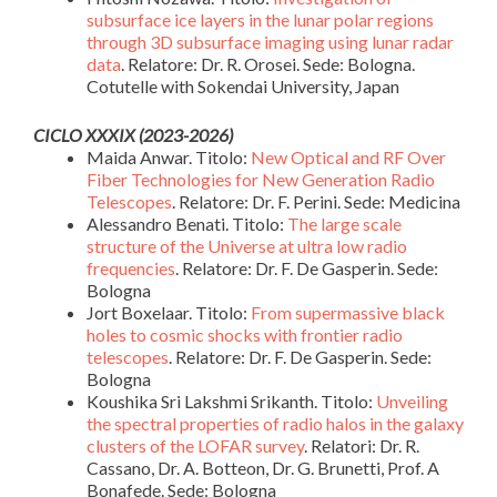
subsurface ice layers in the lunar polar regions
through 3D subsurface imaging using lunar radar
data
. Relatore: Dr. R. Orosei. Sede: Bologna.
Cotutelle with Sokendai University, Japan
CICLO XXXIX (2023-2026)
Maida Anwar.
Titolo:
New Optical and RF Over
Fiber Technologies for New Generation Radio
Telescopes
. Relatore: Dr. F. Perini. Sede: Medicina
Alessandro Benati.
Titolo:
The large scale
structure of the Universe at ultra low radio
frequencies
. Relatore: Dr. F. De Gasperin. Sede:
Bologna
Jort Boxelaar.
Titolo:
From supermassive black
holes to cosmic shocks with frontier radio
telescopes
. Relatore: Dr. F. De Gasperin. Sede:
Bologna
Koushika Sri Lakshmi Srikanth.
Titolo:
Unveiling
the spectral properties of radio halos in the galaxy
clusters of the LOFAR survey
. Relatori: Dr. R.
Cassano, Dr. A. Botteon, Dr. G. Brunetti, Prof. A
Bonafede. Sede: Bologna