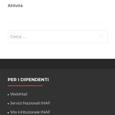
Attività
Ricerca
per:
PER I DIPENDENTI
WebMail
Servizi Nazionali INAF
Sito Istituzionale INAF