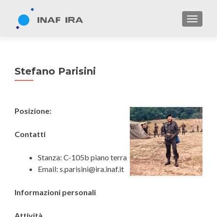
TOGGL
Stefano Parisini
Posizione:
Contatti
Stanza: C-105b piano terra
Email: s.parisini@ira.inaf.it
Informazioni personali
Attività