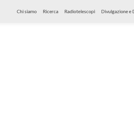
Skip
to
Chi siamo
Ricerca
Radiotelescopi
Divulgazione e 
content