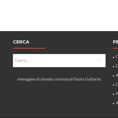
CERCA
P
Ricerca
O
per:
D
A
Immagine di sfondo cortesia di Paolo Golfarini
C
P
A