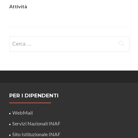
Attività
Ricerca
per:
PER I DIPENDENTI
WebMail
Servizi Nazionali INAF
Sito Istituzionale INAF