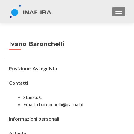
TOGGL
Ivano Baronchelli
Posizione: Assegnista
Contatti
Stanza: C-
Email: i.baronchelli@ira.inaf.it
Informazioni personali
Attività