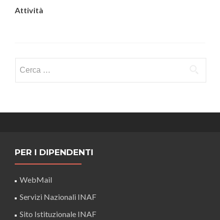
Attività
Ricerca
per:
PER I DIPENDENTI
WebMail
Servizi Nazionali INAF
Sito Istituzionale INAF