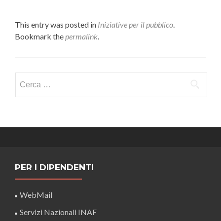
This entry was posted in
Iniziative per il pubblico
.
Bookmark the
permalink
.
Ricerca
per:
PER I DIPENDENTI
WebMail
Servizi Nazionali INAF