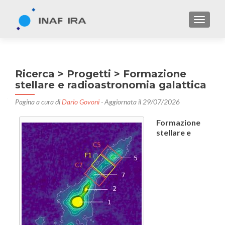
TOGGL
Ricerca > Progetti > Formazione
stellare e radioastronomia galattica
Pagina a cura di
Dario Govoni
- Aggiornata il 29/07/2026
Formazione
stellare e