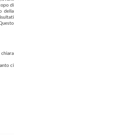
copo di
o della
sultati
 Questo
chiara
anto ci