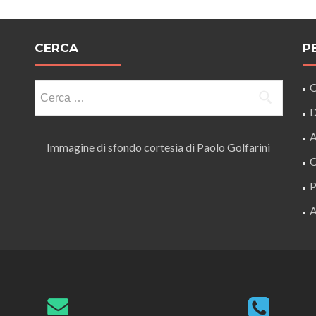
CERCA
P
Ricerca
O
per:
D
A
Immagine di sfondo cortesia di Paolo Golfarini
C
P
A