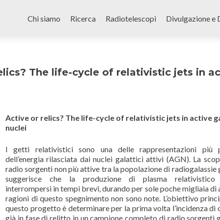
Skip
to
Chi siamo
Ricerca
Radiotelescopi
Divulgazione e 
content
lics? The life-cycle of relativistic jets in a
Active or relics? The life-cycle of relativistic jets in active g
nuclei
I getti relativistici sono una delle rappresentazioni più 
dell’energia rilasciata dai nuclei galattici attivi (AGN). La scop
radio sorgenti non più attive tra la popolazione di radiogalassie 
suggerisce che la produzione di plasma relativistico
interrompersi in tempi brevi, durando per sole poche migliaia di a
ragioni di questo spegnimento non sono note. L’obiettivo princi
questo progetto è determinare per la prima volta l’incidenza di 
già in fase di relitto in un campione completo di radio sorgenti g