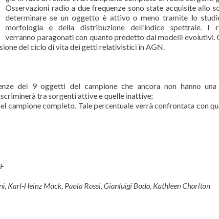
Osservazioni radio a due frequenze sono state acquisite allo s
determinare se un oggetto è attivo o meno tramite lo studi
morfologia e della distribuzione dell’indice spettrale. I ri
verranno paragonati con quanto predetto dai modelli evolutivi.
e del ciclo di vita dei getti relativistici in AGN.
quenze dei 9 oggetti del campione che ancora non hanno una 
scriminerà tra sorgenti attive e quelle inattive;
i nel campione completo. Tale percentuale verrà confrontata con qu
AF
i, Karl-Heinz Mack, Paola Rossi, Gianluigi Bodo, Kathleen Charlton