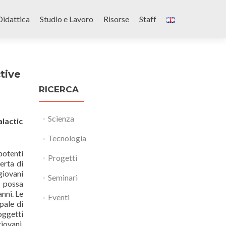
Didattica
Studio e Lavoro
Risorse
Staff
ctive
RICERCA
Scienza
alactic
Tecnologia
potenti
Progetti
erta di
giovani
Seminari
 possa
nni. Le
Eventi
pale di
oggetti
iovani.