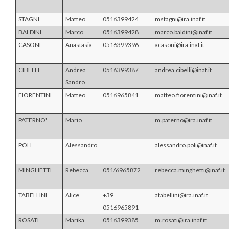
STAGNI
Matteo
0516399424
mstagni@ira.inaf.it
BALDINI
Marco
0516399428
marco.baldini@inaf.it
CASONI
Anastasia
0516399396
acasoni@ira.inaf.it
CIBELLI
Andrea
0516399387
andrea.cibelli@inaf.it
Sandro
FIORENTINI
Matteo
0516965841
matteo.fiorentini@inaf.it
PATERNO'
Mario
m.paterno@ira.inaf.it
POLI
Alessandro
alessandro.poli@inaf.it
MINGHETTI
Rebecca
051/6965872
rebecca.minghetti@inaf.it
TABELLINI
Alice
+39
atabellini@ira.inaf.it
0516965891
ROSATI
Marika
0516399385
m.rosati@ira.inaf.it