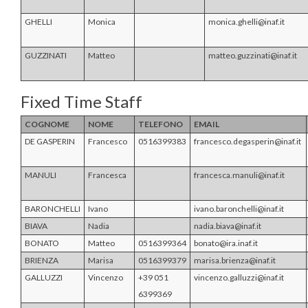
GHELLI
Monica
monica.ghelli@inaf.it
GUZZINATI
Matteo
matteo.guzzinati@inaf.it
Fixed Time Staff
COGNOME
NOME
TELEFONO
EMAIL
DE GASPERIN
Francesco
0516399383
francesco.degasperin@inaf.it
MANULI
Francesca
francesca.manuli@inaf.it
BARONCHELLI
Ivano
ivano.baronchelli@inaf.it
BIAVA
Nadia
nadia.biava@inaf.it
BONATO
Matteo
0516399364
bonato@ira.inaf.it
BRIENZA
Marisa
0516399379
marisa.brienza@inaf.it
GALLUZZI
Vincenzo
+39 051
vincenzo.galluzzi@inaf.it
6399369