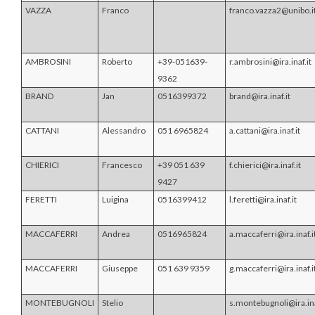
VAZZA
Franco
franco.vazza2@unibo.i
AMBROSINI
Roberto
+39-051639-
r.ambrosini@ira.inaf.it
9362
BRAND
Jan
0516399372
brand@ira.inaf.it
CATTANI
Alessandro
051 6965824
a.cattani@ira.inaf.it
CHIERICI
Francesco
+39 051 639
f.chierici@ira.inaf.it
9427
FERETTI
Luigina
0516399412
l.feretti@ira.inaf.it
MACCAFERRI
Andrea
0516965824
a.maccaferri@ira.inaf.i
MACCAFERRI
Giuseppe
051 639 9359
g.maccaferri@ira.inaf.i
MONTEBUGNOLI
Stelio
s.montebugnoli@ira.ina