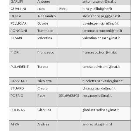
GARUFI
Antonio
antonio.garufi@inaf.it
GUALLINI
Luca
9351
luca.guallini@inaf.it
PAGGI
Alessandro
alessandro.paggi@inaf.it
PELLICIARI
Davide
davide.pelliciari@inaf.it
RONCONI
Tommaso
tommaso.ronconi@inaf.it
CESARE
Valentina
valentina.cesare@inaf.it
FIORI
Francesco
francesco.fiori@inaf.it
PULVIRENTI
Teresa
teresa.pulvirenti@inaf.it
SANVITALE
Nicoletta
nicoletta.sanvitale@inaf.it
STUARDI
Chiara
chiara.stuardi@inaf.it
POERIO
Rosy
0516965895
rosy.poerio@inaf.it
SOLINAS
Gianluca
gianluca.solinas@inaf.it
ATZA
Andrea
andrea.atza@inaf.it