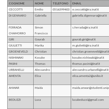
COGNOME
NOME
TELEFONO
EMAIL
CECCOTTI
Emilio
0516399403
e.ceccotti@ira.inaf.it
DI GENNARO
Gabriella
gabriella.digennaro@inaf.it
FERRADA
Simon
s.ferrada@ira.inaf.it
CHAMORRO
Francisco
GIRI
Gourab
gourab.giri@inaf.it
GIULIETTI
Marika
m.giulietti@ira.inaf.it
GROENEVELD
Christian
christian.groeneveld@inaf.it
NISHIWAKI
Kosuke
kosuke.nishiwaki@inaf.it
PASINI
Thomas
thomas.pasini@inaf.it
URBANELLI
Alessandro
alessandro.urbanelli@inaf.it
AMENTA
Elisa
elisa.amenta2@unibo.it
ANWAR
Maida
maida.anwar@studenti.unipd
BEDUZZI
Luca
lucabeduzzi@gmail.com