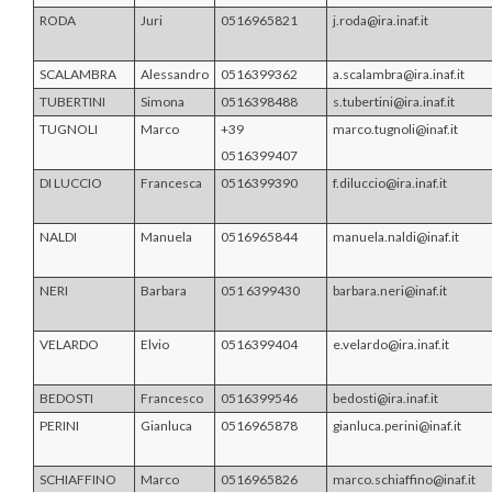
RODA
Juri
0516965821
j.roda@ira.inaf.it
SCALAMBRA
Alessandro
0516399362
a.scalambra@ira.inaf.it
TUBERTINI
Simona
0516398488
s.tubertini@ira.inaf.it
TUGNOLI
Marco
+39
marco.tugnoli@inaf.it
0516399407
DI LUCCIO
Francesca
0516399390
f.diluccio@ira.inaf.it
NALDI
Manuela
0516965844
manuela.naldi@inaf.it
NERI
Barbara
051 6399430
barbara.neri@inaf.it
VELARDO
Elvio
0516399404
e.velardo@ira.inaf.it
BEDOSTI
Francesco
0516399546
bedosti@ira.inaf.it
PERINI
Gianluca
0516965878
gianluca.perini@inaf.it
SCHIAFFINO
Marco
0516965826
marco.schiaffino@inaf.it