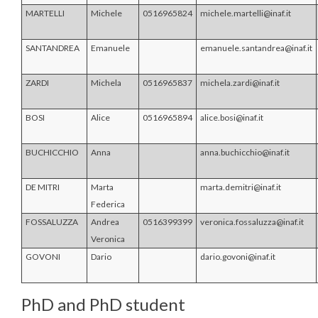
MARTELLI
Michele
0516965824
michele.martelli@inaf.it
SANTANDREA
Emanuele
emanuele.santandrea@inaf.it
ZARDI
Michela
0516965837
michela.zardi@inaf.it
BOSI
Alice
0516965894
alice.bosi@inaf.it
BUCHICCHIO
Anna
anna.buchicchio@inaf.it
DE MITRI
Marta
marta.demitri@inaf.it
Federica
FOSSALUZZA
Andrea
0516399399
veronica.fossaluzza@inaf.it
Veronica
GOVONI
Dario
dario.govoni@inaf.it
PhD and PhD student