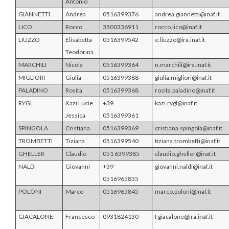
Antonio
GIANNETTI
Andrea
0516399376
andrea.giannetti@inaf.it
LICO
Rocco
3500336911
rocco.lico@inaf.it
LIUZZO
Elisabetta
0516399542
e.liuzzo@ira.inaf.it
Teodorina
MARCHILI
Nicola
0516399364
n.marchili@ira.inaf.it
MIGLIORI
Giulia
0516399388
giulia.migliori@inaf.it
PALADINO
Rosita
0516399368
rosita.paladino@inaf.it
RYGL
Kazi Lucie
+39
kazi.rygl@inaf.it
Jessica
0516399361
SPINGOLA
Cristiana
0516399369
cristiana.spingola@inaf.it
TROMBETTI
Tiziana
0516399540
tiziana.trombetti@inaf.it
GHELLER
Claudio
051 6399385
claudio.gheller@inaf.it
NALDI
Giovanni
+39
giovanni.naldi@inaf.it
0516965835
POLONI
Marco
0516965845
marco.poloni@inaf.it
GIACALONE
Francesco
0931824130
f.giacalone@ira.inaf.it