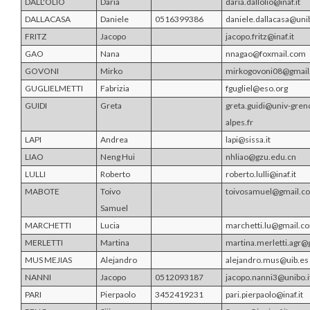
DALL'OLIO
Daria
daria.dallolio@inaf.it
DALLACASA
Daniele
0516399386
daniele.dallacasa@unib
FRITZ
Jacopo
jacopo.fritz@inaf.it
GAO
Nana
nnagao@foxmail.com
GOVONI
Mirko
mirkogovoni08@gmai
GUGLIELMETTI
Fabrizia
fgugliel@eso.org
GUIDI
Greta
greta.guidi@univ-gren
alpes.fr
LAPI
Andrea
lapi@sissa.it
LIAO
Neng Hui
nhliao@gzu.edu.cn
LULLI
Roberto
roberto.lulli@inaf.it
MABOTE
Toivo
toivosamuel@gmail.c
Samuel
MARCHETTI
Lucia
marchetti.lu@gmail.c
MERLETTI
Martina
martina.merletti.agr
MUS MEJIAS
Alejandro
alejandro.mus@uib.es
NANNI
Jacopo
0512093187
jacopo.nanni3@unibo.i
PARI
Pierpaolo
3452419231
pari.pierpaolo@inaf.it