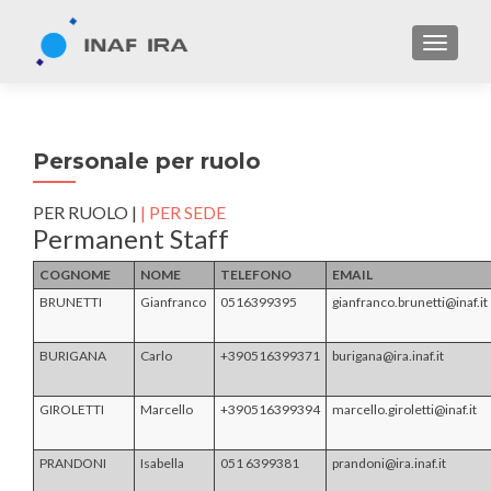
TOGGL
Personale per ruolo
PER RUOLO |
| PER SEDE
Permanent Staff
COGNOME
NOME
TELEFONO
EMAIL
BRUNETTI
Gianfranco
0516399395
gianfranco.brunetti@inaf.it
BURIGANA
Carlo
+390516399371
burigana@ira.inaf.it
GIROLETTI
Marcello
+390516399394
marcello.giroletti@inaf.it
PRANDONI
Isabella
051 6399381
prandoni@ira.inaf.it