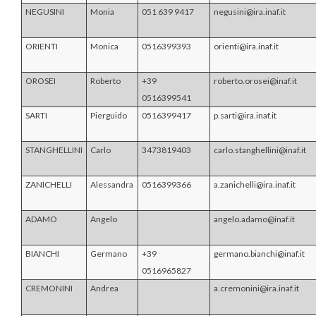
NEGUSINI
Monia
051 639 9417
negusini@ira.inaf.it
ORIENTI
Monica
0516399393
orienti@ira.inaf.it
OROSEI
Roberto
+39
roberto.orosei@inaf.it
0516399541
SARTI
Pierguido
0516399417
p.sarti@ira.inaf.it
STANGHELLINI
Carlo
3473819403
carlo.stanghellini@inaf.it
ZANICHELLI
Alessandra
0516399366
a.zanichelli@ira.inaf.it
ADAMO
Angelo
angelo.adamo@inaf.it
BIANCHI
Germano
+39
germano.bianchi@inaf.it
0516965827
CREMONINI
Andrea
a.cremonini@ira.inaf.it