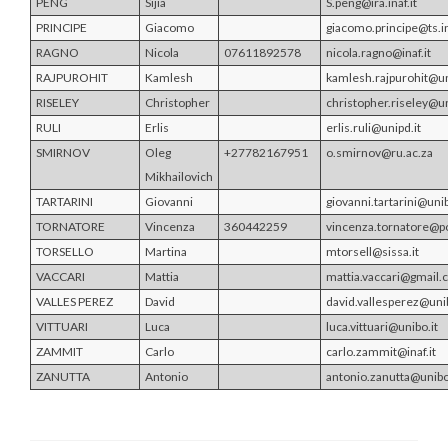
PENG
Sijia
S.peng@ira.inaf.it
PRINCIPE
Giacomo
giacomo.principe@ts.in
RAGNO
Nicola
07611892578
nicola.ragno@inaf.it
RAJPUROHIT
Kamlesh
kamlesh.rajpurohit@un
RISELEY
Christopher
christopher.riseley@un
RULI
Erlis
erlis.ruli@unipd.it
SMIRNOV
Oleg
+27782167951
o.smirnov@ru.ac.za
Mikhailovich
TARTARINI
Giovanni
giovanni.tartarini@unib
TORNATORE
Vincenza
360442259
vincenza.tornatore@po
TORSELLO
Martina
mtorsell@sissa.it
VACCARI
Mattia
mattia.vaccari@gmail
VALLES PEREZ
David
david.vallesperez@unib
VITTUARI
Luca
luca.vittuari@unibo.it
ZAMMIT
Carlo
carlo.zammit@inaf.it
ZANUTTA
Antonio
antonio.zanutta@unibo