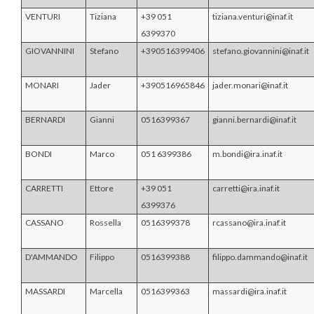
VENTURI
Tiziana
+39 051
tiziana.venturi@inaf.it
6399370
GIOVANNINI
Stefano
+390516399406
stefano.giovannini@inaf.it
MONARI
Jader
+390516965846
jader.monari@inaf.it
BERNARDI
Gianni
0516399367
gianni.bernardi@inaf.it
BONDI
Marco
051 6399386
m.bondi@ira.inaf.it
CARRETTI
Ettore
+39 051
carretti@ira.inaf.it
6399376
CASSANO
Rossella
0516399378
rcassano@ira.inaf.it
D'AMMANDO
Filippo
0516399388
filippo.dammando@inaf.it
MASSARDI
Marcella
0516399363
massardi@ira.inaf.it