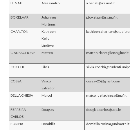
BENATI
Alessandro
a.benati@ira.inaf.it
BOXELAAR
Johannes
j.boxelaar@ira.inaf.it
Martinus
CHARLTON
Kathleen
kathleen.charlton@studio.un
Kelly
Lindiwe
CIANFAGLIONE
Matteo
matteo.cianfaglione@inaf.it
COCCHI
Silvia
silvia.cocchi@studenti.unipd
COSSA
Vasco
cossav25@gmail.com
Salvador
DELLA CHIESA
Maicol
maicol.dellachiesa@inaf.it
FERREIRA
Douglas
douglas.carlos@usp.br
CARLOS
FORINA
Domitilla
domitilla.forina@unimore.it