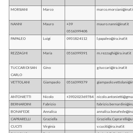
MORSIANI
Marco
marco.morsiani@inaf.i
NANNI
Mauro
+39
mauro.nanni@inaf.it
0516399408
PAPALEO
Luigi
0931824112
l.papaleo@ira.inaf.it
REZZAGHI
Maria
0516399391
m.rezzaghi@ira.inaf.it
TUCCARI DI SAN
Gino
g.tuccari@ira.inaf.it
CARLO
VETTOLANI
Giampaolo
0516399379
giampaolo.vettolani@ina
ANTONIETTI
Nicolo
+393202369784
nicolo.antonietti@gma
BERNARDINI
Fabrizio
fabrizio.bernardini@ina
BONAFEDE
Annalisa
annalisa.bonafede@inaf
CAPRARELLI
Graziella
Graziella.Caprarelli@
CUCITI
Virginia
v.cuciti@ira.inaf.it