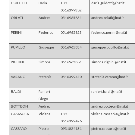
GUIDETTI
Daria
+39
daria.guidetti@inaf.it
0516399382
ORLATI
Andrea
0516965831
andrea.orlati@inaf.it
PERINI
Federico
0516965823
federico.perini@inaf.it
PUPILLO
Giuseppe
0516965834
giuseppe.pupillo@inaf.it
RIGHINI
Simona
0516965881
simona.righini@inaf.it
VARANO
Stefania
0516399410
stefania.varano@inaf.it
BALDI
Ranieri
ranieri.baldi@inaf.it
Diego
BOTTEON
Andrea
andrea.botteon@inaf.it
CASASOLA
Viviana
+39
viviana.casasola@inaf.it
0516399426
CASSARO
Pietro
0931824131
pietro.cassaro@inaf.it