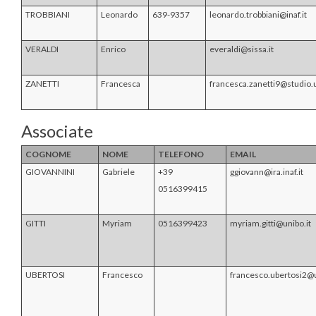
TROBBIANI
Leonardo
639-9357
leonardo.trobbiani@inaf.it
VERALDI
Enrico
everaldi@sissa.it
ZANETTI
Francesca
francesca.zanetti9@studio.u
Associate
COGNOME
NOME
TELEFONO
EMAIL
GIOVANNINI
Gabriele
+39
ggiovann@ira.inaf.it
0516399415
GITTI
Myriam
0516399423
myriam.gitti@unibo.it
UBERTOSI
Francesco
francesco.ubertosi2@u