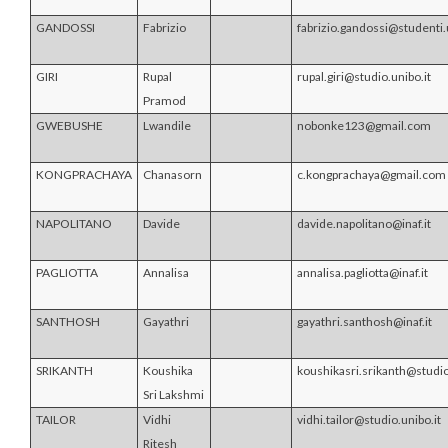
GANDOSSI
Fabrizio
fabrizio.gandossi@studenti.
GIRI
Rupal
rupal.giri@studio.unibo.it
Pramod
GWEBUSHE
Lwandile
nobonke123@gmail.com
KONGPRACHAYA
Chanasorn
c.kongprachaya@gmail.com
NAPOLITANO
Davide
davide.napolitano@inaf.it
PAGLIOTTA
Annalisa
annalisa.pagliotta@inaf.it
SANTHOSH
Gayathri
gayathri.santhosh@inaf.it
SRIKANTH
Koushika
koushikasri.srikanth@studio
Sri Lakshmi
TAILOR
Vidhi
vidhi.tailor@studio.unibo.it
Ritesh