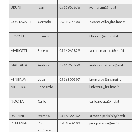
BRUNI
Ivan
0516965876
ivan.bruni@inaf.it
CONTAVALLE
Corrado
0931824100
c.contavalle@ira.inaf.it
FIOCCHI
Franco
f.fiocchi@ira.inaf.it
MARIOTTI
Sergio
0516965829
sergio.mariotti@inaf.it
MATTANA
Andrea
0516965860
andrea.mattana@inaf.it
MINERVA
Luca
0516399397
l.minerva@ira.inaf.it
NICOTRA
Leonardo
l.nicotra@ira.inaf.it
NOCITA
Carlo
carlo.nocita@inaf.it
PARISINI
Stefano
0516399382
stefano.parisini@inaf.it
PLATANIA
Pier
0931824109
pier.platania@inaf.it
Raffaele