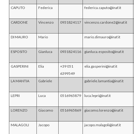
CAPUTO
Federica
federica.caputo@inaf.it
CARDONE
Vincenzo
0931824117
vincenzo.cardone2@inaf.it
DI MAURO
Mario
mario.dimauro@inaf.it
ESPOSITO
Gianluca
0931824116
gianluca.esposito@inaf.it
GASPERINI
Elia
+39 051
elia.gasperini@inaf.it
6399549
LA MANTIA
Gabriele
gabriele.lamantia@inaf.it
LEPRI
Luca
0516965879
luca.lepri@inaf.it
LORENZO
Giacomo
0516965869
giacomo.lorenzo@inaf.it
MALAGOLI
Jacopo
jacopo.malagoli@inaf.it